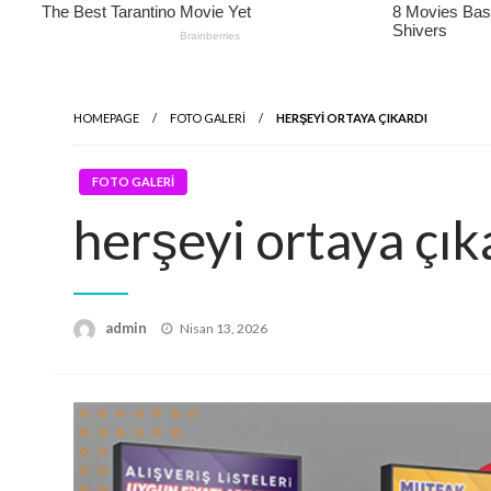
HOMEPAGE
FOTO GALERİ
HERŞEYI ORTAYA ÇIKARDI
FOTO GALERİ
herşeyi ortaya çık
Posted
admin
Nisan 13, 2026
on