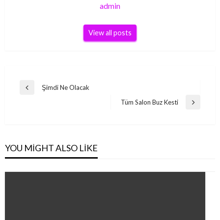
admin
View all posts
Yazı
Şimdi Ne Olacak
Previous
gezinmesi
Post
Tüm Salon Buz Kesti
Next
Post
YOU MIGHT ALSO LIKE