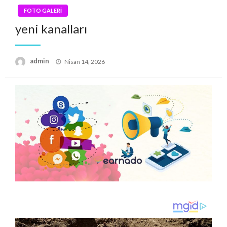
FOTO GALERİ
yeni kanalları
Posted
admin
Nisan 14, 2026
on