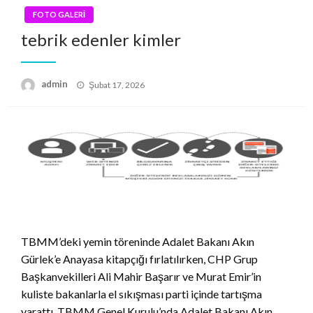
FOTO GALERİ
tebrik edenler kimler
Posted
admin
Şubat 17, 2026
on
TBMM’deki yemin töreninde Adalet Bakanı Akın
Gürlek’e Anayasa kitapçığı fırlatılırken, CHP Grup
Başkanvekilleri Ali Mahir Başarır ve Murat Emir’in
kuliste bakanlarla el sıkışması parti içinde tartışma
yarattı. TBMM Genel Kurulu’nda Adalet Bakanı Akın