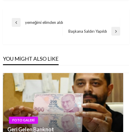
Yazı
yemeğimi elimden aldı
Previous
gezinmesi
Post
Başkana Saldırı Yapıldı
Next
Post
YOU MIGHT ALSO LIKE
FOTO GALERİ
Geri Gelen Banknot