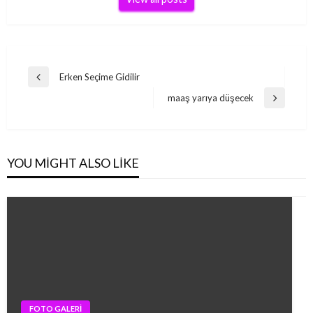
Yazı
Erken Seçime Gidilir
Previous
gezinmesi
Post
maaş yarıya düşecek
Next
Post
YOU MIGHT ALSO LIKE
FOTO GALERİ