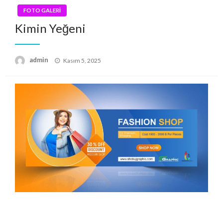
FOTO GALERİ
Kimin Yeğeni
Posted
admin
Kasım 5, 2025
on