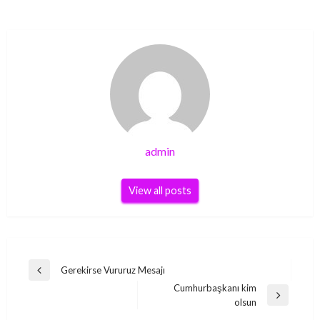
admin
View all posts
Yazı
Gerekirse Vururuz Mesajı
Previous
gezinmesi
Cumhurbaşkanı kim
Post
Next
olsun
Post