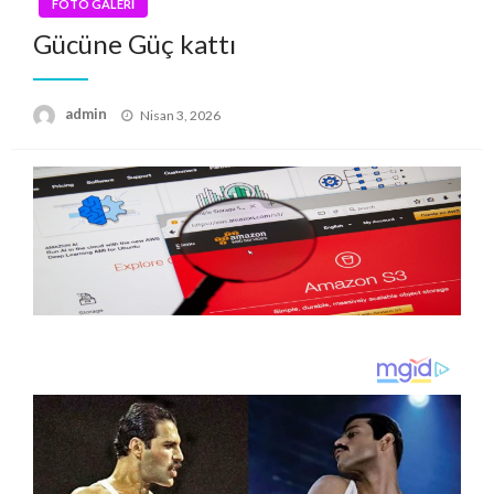
FOTO GALERİ
Gücüne Güç kattı
Posted
admin
Nisan 3, 2026
on