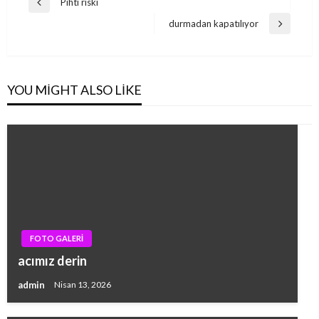
Yazı
Pıhtı riski
Previous
gezinmesi
Post
durmadan kapatılıyor
Next
Post
YOU MIGHT ALSO LIKE
FOTO GALERİ
acımız derin
admin
Nisan 13, 2026