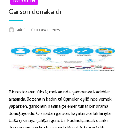
FOTO GALERİ
Garson donakaldı
Posted
admin
Kasım 13, 2025
on
Bir restoranın lüks iç mekanında, şampanya kadehleri
arasında, üç zengin kadın gülüşmeler eşliğinde yemek
yaparken, garsonun başına gelenler tuhaf bir drama
dönüşüyordu. O sıradan garson, hayatın zorluklarıyla
başa çıkmaya çalışan genç bir kadındı, ancak o anki
durumunun ağırlığı karşısında hissettiği çaresizlik