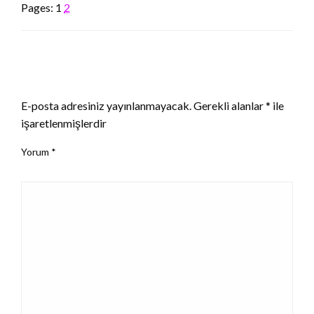
Pages:
1
2
LEAVE A RESPONSE
E-posta adresiniz yayınlanmayacak.
Gerekli alanlar
*
ile
işaretlenmişlerdir
Yorum
*