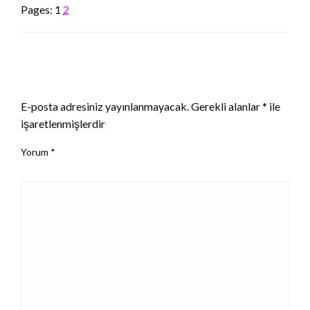
Pages:
1
2
LEAVE A RESPONSE
E-posta adresiniz yayınlanmayacak.
Gerekli alanlar
*
ile
işaretlenmişlerdir
Yorum
*