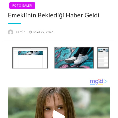
FOTO GALERİ
Emeklinin Beklediği Haber Geldi
Posted
admin
Mart 22, 2026
on