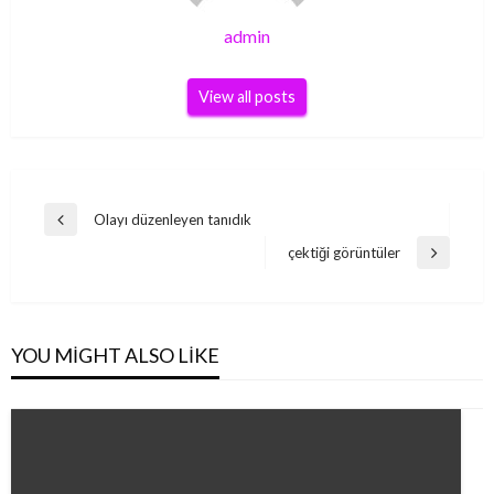
admin
View all posts
Yazı
Olayı düzenleyen tanıdık
Previous
gezinmesi
Post
çektiği görüntüler
Next
Post
YOU MIGHT ALSO LIKE