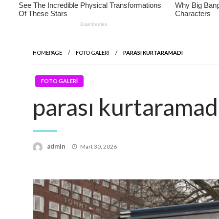
HOMEPAGE
FOTO GALERİ
PARASI KURTARAMADI
FOTO GALERİ
parası kurtaramad
Posted
admin
Mart 30, 2026
on