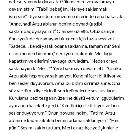
nefese, yanımda durarak. Gülümsedim ve ovalamaya
devam ettim. “Tabii bebeğim. Nereye saklanmak
istersin?” diye sordum, omzumun üzerinden ona bakarak.
“Anne, hadi Arzu ablanın benimle oynadığı gibi
saklambaç oynayalım!” O an sessizleşti. Otuz saniye
önce yerinde duramayan bir çocuk için fazla sessizdi.
“Sadece… kendi yatak odana saklanma, tamam mı? Seni
orada hemen bulurum,” dedi yere bakarak. Musluğu
kapattım ve ellerimi yavaşça kuruladım. “Neden oraya
saklanayım ki Mert?” Yere bakmaya devam etti. “Çünkü
Arzu abla hep oraya saklanıyor. Kendini içeri kilitliyor ve
ben sesler duyuyorum. Ama bu bizim sırrımız anne. Ona
söz verdim,” diye ekledi, son kelimelerde sesi kısılarak.
Kurulama bezi tezgahın üzerine düştü ve tüm içgüdülerim
aynı anda harekete geçti. “Kendini içeri kilitliyor ve ben
sesler duyuyorum.” Onun boyuna indim. “Tatlım, Arzu
ablan ne kadar sıklıkla benim odama saklanıyor?” “Her
gün!” Sesimi sakin tuttum, Mert’e nazikçe yetişkinlerle