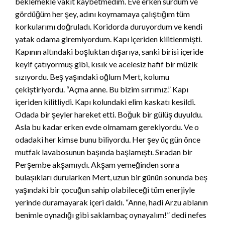
beklemekle vakit kaybetmedim. Eve erken sürdüm ve
gördüğüm her şey, adını koymamaya çalıştığım tüm
korkularımı doğruladı. Koridorda duruyordum ve kendi
yatak odama giremiyordum. Kapı içeriden kilitlenmişti.
Kapının altındaki boşluktan dışarıya, sanki birisi içeride
keyif çatıyormuş gibi, kısık ve acelesiz hafif bir müzik
sızıyordu. Beş yaşındaki oğlum Mert, kolumu
çekiştiriyordu. “Açma anne. Bu bizim sırrımız.” Kapı
içeriden kilitliydi. Kapı kolundaki elim kaskatı kesildi.
Odada bir şeyler hareket etti. Boğuk bir gülüş duyuldu.
Asla bu kadar erken evde olmamam gerekiyordu. Ve o
odadaki her kimse bunu biliyordu. Her şey üç gün önce
mutfak lavabosunun başında başlamıştı. Sıradan bir
Perşembe akşamıydı. Akşam yemeğinden sonra
bulaşıkları durularken Mert, uzun bir günün sonunda beş
yaşındaki bir çocuğun sahip olabileceği tüm enerjiyle
yerinde duramayarak içeri daldı. “Anne, hadi Arzu ablanın
benimle oynadığı gibi saklambaç oynayalım!” dedi nefes