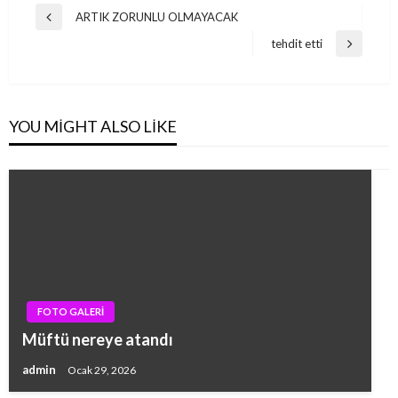
Yazı
ARTIK ZORUNLU OLMAYACAK
Previous
gezinmesi
Post
tehdit etti
Next
Post
YOU MIGHT ALSO LIKE
FOTO GALERİ
Müftü nereye atandı
admin
Ocak 29, 2026