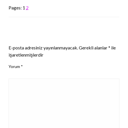
Pages:
1
2
LEAVE A RESPONSE
E-posta adresiniz yayınlanmayacak.
Gerekli alanlar
*
ile
işaretlenmişlerdir
Yorum
*