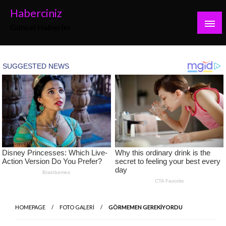
Skip
Haberciniz
to
Güncel Haberler
content
HOMEPAGE
FOTO GALERİ
GÖRMEMEN GEREKİYORDU