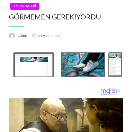
FOTO GALERİ
GÖRMEMEN GEREKİYORDU
Posted
admin
Mart 27, 2026
on