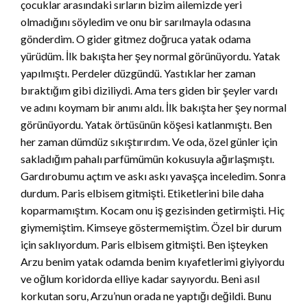
çocuklar arasındaki sırların bizim ailemizde yeri
olmadığını söyledim ve onu bir sarılmayla odasına
gönderdim. O gider gitmez doğruca yatak odama
yürüdüm. İlk bakışta her şey normal görünüyordu. Yatak
yapılmıştı. Perdeler düzgündü. Yastıklar her zaman
bıraktığım gibi diziliydi. Ama ters giden bir şeyler vardı
ve adını koymam bir anımı aldı. İlk bakışta her şey normal
görünüyordu. Yatak örtüsünün köşesi katlanmıştı. Ben
her zaman dümdüz sıkıştırırdım. Ve oda, özel günler için
sakladığım pahalı parfümümün kokusuyla ağırlaşmıştı.
Gardırobumu açtım ve askı askı yavaşça inceledim. Sonra
durdum. Paris elbisem gitmişti. Etiketlerini bile daha
koparmamıştım. Kocam onu iş gezisinden getirmişti. Hiç
giymemiştim. Kimseye göstermemiştim. Özel bir durum
için saklıyordum. Paris elbisem gitmişti. Ben işteyken
Arzu benim yatak odamda benim kıyafetlerimi giyiyordu
ve oğlum koridorda elliye kadar sayıyordu. Beni asıl
korkutan soru, Arzu’nun orada ne yaptığı değildi. Bunu