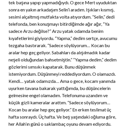
tek başına yapıp yapmadığıydı. O gece Mert uyuduktan
sonra en yakın arkadaşım Selin’i aradım. Işıkları kısmış,
sesimi alçaltmış mutfakta volta atıyordum. “Selin,” dedi
telefonda, ben konuşmayı bitirdiğimde ağır ağır, “Ya
sadece Arzu değilse?” Arzu yatak odamda benim
kıyafetlerimi giyiyordu. “Yapma,” dedim sertçe, avucumu
tezgaha bastırarak. “Sadece söylüyorum… Kocan bu
aralar hep geç geliyor. Sabahları da alışılmadık kadar
neşeli olduğundan bahsetmiştin.” “Yapma dedim,” dedim
gözlerimi sımsıkı kapatarak. Bunu düşünmek
istemiyordum. Düşünmeyi reddediyordum. O olamazdı.
Kendi… yatak odamızda… Ama o gece, kocam yanımda
uyurken tavana bakarak yattığımda, bu düşüncelerin
gelmesine engel olamadım. Telefonuma uzandım ve
küçük gizli kameralar arattım. “Sadece söylüyorum…
Kocan bu aralar hep geç geliyor.” En erken teslimat üç
hafta sonraydı. Üç hafta. Ve beş yaşındaki oğluma göre,
her Allah’ın günü o saklambaç oyunu devam ediyordu.