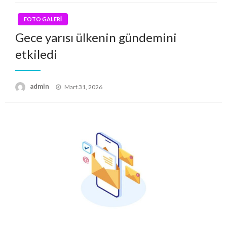
FOTO GALERİ
Gece yarısı ülkenin gündemini
etkiledi
Posted
admin
Mart 31, 2026
on