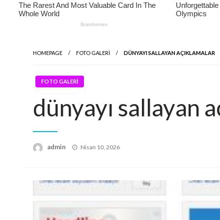
HOMEPAGE
FOTO GALERİ
DÜNYAYI SALLAYAN AÇIKLAMALAR
FOTO GALERİ
dünyayı sallayan a
Posted
admin
Nisan 10, 2026
on